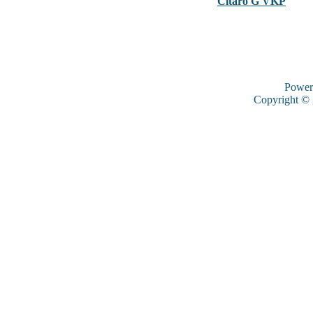
Citaro G VKP
Power
Copyright ©