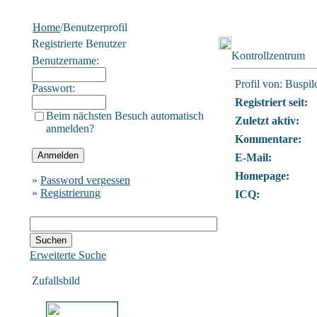
Home
/Benutzerprofil
Registrierte Benutzer
Kontrollzentrum
Benutzername:
Profil von: Buspil
Passwort:
Registriert seit:
Beim nächsten Besuch automatisch
Zuletzt aktiv:
anmelden?
Kommentare:
E-Mail:
Homepage:
»
Password vergessen
»
Registrierung
ICQ:
Erweiterte Suche
Zufallsbild